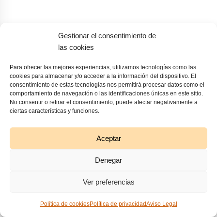
Gestionar el consentimiento de
las cookies
Servicios editoriales de corrección, traducción y
redacción.
Para ofrecer las mejores experiencias, utilizamos tecnologías como las
cookies para almacenar y/o acceder a la información del dispositivo. El
info@lluviadetinta.com
consentimiento de estas tecnologías nos permitirá procesar datos como el
comportamiento de navegación o las identificaciones únicas en este sitio.
No consentir o retirar el consentimiento, puede afectar negativamente a
ciertas características y funciones.
Aceptar
Denegar
Servicios
Ver preferencias
Correcciones
CV literario y propuesta editorial
Política de cookies
Política de privacidad
Aviso Legal