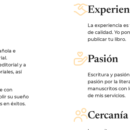
Experien
La experiencia es
!
de calidad. Yo pon
publicar tu libro.
añola e
Pasión
ial.
itorial y a
iales, así
Escritura y pasió
pasión por la liter
manuscritos con l
e con
de mis servicios.
lir su sueño
s en éxitos.
Cercanía