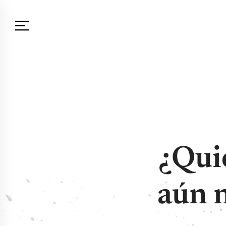
¿Quie
aún 